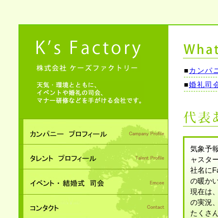
■
カンパ
■
婚礼司
気象予
ャスタ
社名にF
の暖か
現在は
の実況
たくさ